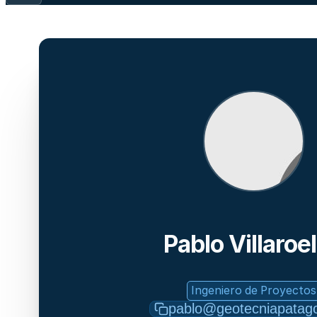
Pablo Villaroel
Ingeniero de Proyectos
pablo@geotecniapatago