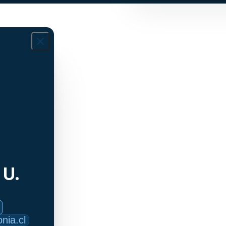
 U.
nia.cl