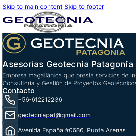
Skip to main content
Skip to footer
Asesorías Geotecnia Patagonia 
Empresa magallánica que presta servicios de Ing
Consultoría y Gestión de Proyectos Geotécnico
Contacto
+56-612212236
geotecniapat@gmail.com
Avenida España #0686, Punta Arenas