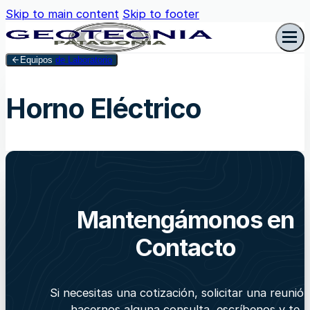
Skip to main content
Skip to footer
Equipos
de Laboratorio
Horno Eléctrico
Mantengámonos en
Contacto
Si necesitas una cotización, solicitar una reunió
hacernos alguna consulta, escríbenos y te